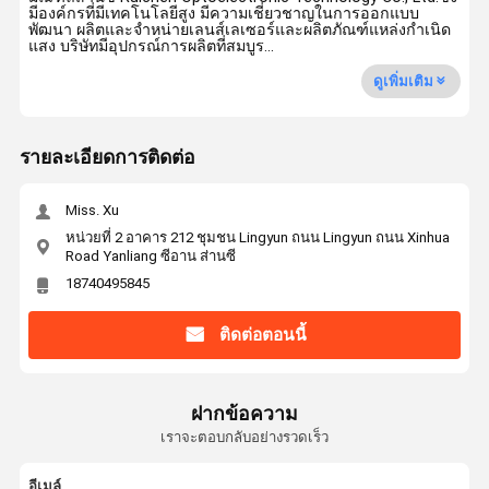
มีองค์กรที่มีเทคโนโลยีสูง มีความเชี่ยวชาญในการออกแบบ
พัฒนา ผลิตและจำหน่ายเลนส์เลเซอร์และผลิตภัณฑ์แหล่งกำเนิด
แสง บริษัทมีอุปกรณ์การผลิตที่สมบูร...
ดูเพิ่มเติม
รายละเอียดการติดต่อ
Miss. Xu
หน่วยที่ 2 อาคาร 212 ชุมชน Lingyun ถนน Lingyun ถนน Xinhua
Road Yanliang ซีอาน ส่านซี
18740495845
ติดต่อตอนนี้
ฝากข้อความ
เราจะตอบกลับอย่างรวดเร็ว
อีเมล์