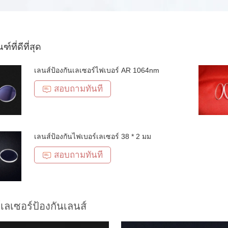
์ที่ดีที่สุด
เลนส์ป้องกันเลเซอร์ไฟเบอร์ AR 1064nm
สอบถามทันที
เลนส์ป้องกันไฟเบอร์เลเซอร์ 38 * 2 มม
สอบถามทันที
เลเซอร์ป้องกันเลนส์