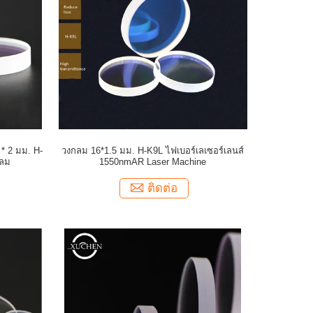
 * 2 มม. H-
วงกลม 16*1.5 มม. H-K9L ไฟเบอร์เลเซอร์เลนส์
กลม
1550nmAR Laser Machine
ติดต่อ