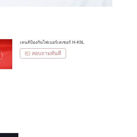
เลนส์ป้องกันไฟเบอร์เลเซอร์ H-K9L
สอบถามทันที