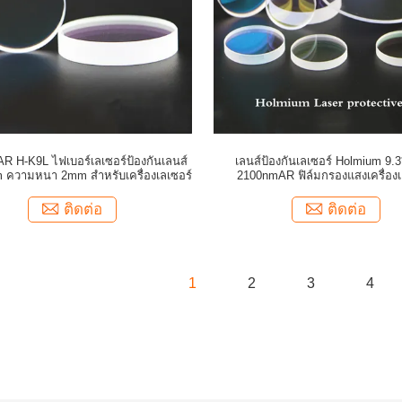
R H-K9L ไฟเบอร์เลเซอร์ป้องกันเลนส์
เลนส์ป้องกันเลเซอร์ Holmium 9.
 ความหนา 2mm สำหรับเครื่องเลเซอร์
2100nmAR ฟิล์มกรองแสงเครื่องเ
ติดต่อ
ติดต่อ
1
2
3
4