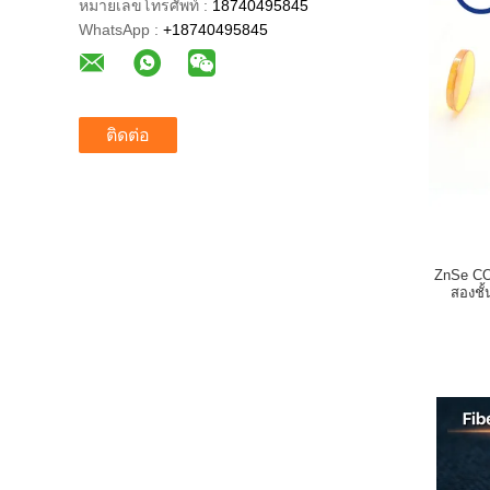
หมายเลขโทรศัพท์ :
18740495845
WhatsApp :
+18740495845
ติดต่อ
ZnSe CO2
สองชั้