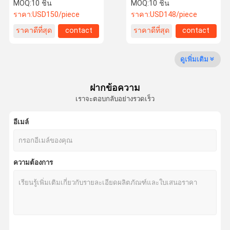
ขนมเปียกปูนปริซึม KTP
กล้องจุลทรรศน์สเตอริโอ
MOQ:
10 ชิ้น
MOQ:
10 ชิ้น
คริสตัล
ราคา:
USD150/piece
ราคา:
USD148/piece
ราคาดีที่สุด
contact
ราคาดีที่สุด
contact
ควบคุม
ติดต่อเรา
ขอใบเสนอ
คุณภาพ
ราคา
ดูเพิ่มเติม
เลเซอร์เลนส์
ฝากข้อความ
เลนส์เลเซอร์โฟกัส
เราจะตอบกลับอย่างรวดเร็ว
เลนส์เลเซอร์
อีเมล์
ไฟเบอร์เลเซอร์ป้องกันเลนส์
Laser Safety Goggles
ความต้องการ
เลนส์สะท้อนแสง 0 องศา
เลนส์สะท้อนแสง 45 องศา
เลนส์เลเซอร์เอาท์พุต 0 องศา