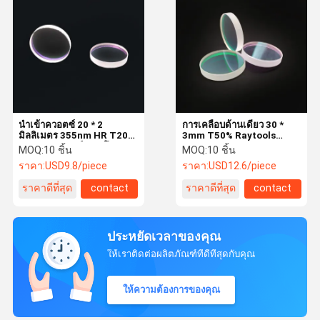
นำเข้าควอตซ์ 20 * 2
การเคลือบด้านเดียว 30 *
มิลลิเมตร 355nm HR T20%
3mm T50% Raytools
45 องศาเลเซอร์สเปกโตรส
Glass Spectroscope
MOQ:
10 ชิ้น
MOQ:
10 ชิ้น
โคป
ราคา:
USD9.8/piece
ราคา:
USD12.6/piece
ราคาดีที่สุด
contact
ราคาดีที่สุด
contact
ประหยัดเวลาของคุณ
ให้เราติดต่อผลิตภัณฑ์ที่ดีที่สุดกับคุณ
ให้ความต้องการของคุณ