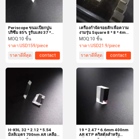
Periscope ขนมเปียกปูน
เครื่องกำจัดรอยสักเพื่อความ
ปริซึม 85% รูรับแสง 37 *
งามรุ่น Square 8 * 8 * 4mm
5.57 * 2.12 มม. KTP
KTP
MOQ:
10 ชิ้น
MOQ:
10 ชิ้น
คริสตัล
ราคา:
USD159/piece
ราคา:
USD21.9/piece
ราคาดีที่สุด
contact
ราคาดีที่สุด
contact
บ้าน
สินค้า
เกี่ยวกับเรา
ทัวร์โรงงาน
H-K9L 32 * 2.12 * 5.54
19 * 2.47 * 6.6mm 400nm
มิลลิเมตร 700nm AR เคลือบ
AR KTP คริสตัลสำหรับ