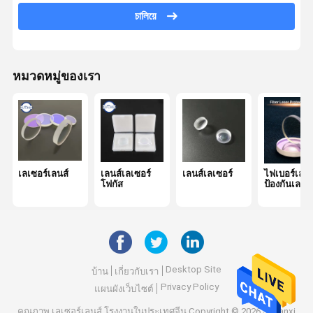
চালিয়ে
สเปกโตรสโคป
KTP คริสตัล
หมวดหมู่ของเรา
ตัวกรอง Dichroic
Optical Bandpass Filter
เลนส์ IR
บีม Combiner
เลเซอร์เลนส์
เลนส์เลเซอร์
เลนส์เลเซอร์
ไฟเบอร์เลเซ
โฟกัส
ป้องกันเลนส์
เลนส์ CCD
ลิ่มกระจก
Desktop Site
บ้าน
เกี่ยวกับเรา
Privacy Policy
แผนผังเว็บไซต์
คุณภาพ
เลเซอร์เลนส์
โรงงานในประเทศจีน.Copyright © 2026 Shaanxi