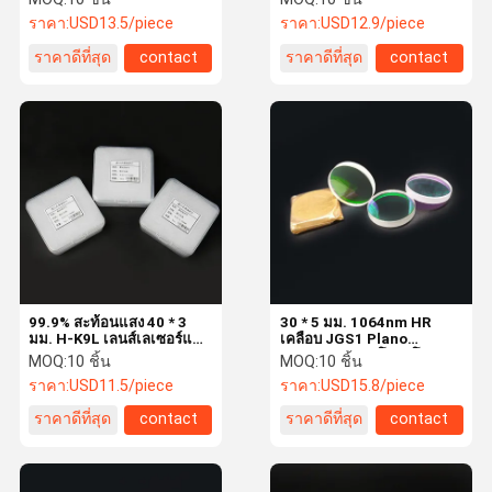
สเปกโตรสโคปนำเข้าเครื่อง
ราคา:
USD13.5/piece
ราคา:
USD12.9/piece
แยกสัญญาณ JGS1
ราคาดีที่สุด
contact
ราคาดีที่สุด
contact
99.9% สะท้อนแสง 40 * 3
30 * 5 มม. 1064nm HR
มม. H-K9L เลนส์เลเซอร์แบบ
เคลือบ JGS1 Plano
วงกลม
Raytools สเปกโตรสโคป
MOQ:
10 ชิ้น
MOQ:
10 ชิ้น
ราคา:
USD11.5/piece
ราคา:
USD15.8/piece
ราคาดีที่สุด
contact
ราคาดีที่สุด
contact