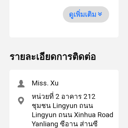
เลนส์เครื่องตัดเลเซอร์ 25
แสง
ดูเพิ่มเติม
มม. เลนส์เลเซอร์แบบ
สูง
วงกลมเลนส์นำเข้าเครื่อง
บ้าน
ผลิตภัณฑ์
เกี่ยวกับเรา
ตัดเลเซอร์ควอตซ์
,
Circular Laser Optical
Lens
รายละเอียดการติดต่อ
เลเซอร์เลนส์
,
Imported Quartz Laser
Cutter Lens
เลนส์เลเซอร์โฟกัส
Miss. Xu
สถาน
หน่วยที่ 2 อาคาร 212
มณฑลส่านซี, จีน
เลนส์เลเซอร์
ที่
(แผ่นดินใหญ่)
ชุมชน Lingyun ถนน
กำเนิด
Lingyun ถนน Xinhua Road
ไฟเบอร์เลเซอร์ป้องกันเลนส์
Yanliang ซีอาน ส่านซี