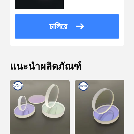
USD8.5/piece-
ราคา
9.1/piece
ตัวกรอง Dichroic
চালিয়ে
ราย
Optical Bandpass Filter
10 * 10 * 15 ซม.
ละเอียด
กล่องบรรจุ
การ
บรรจุ
แนะนำผลิตภัณฑ์
เลนส์ IR
เวลา
การ
บีม Combiner
7 วัน
ส่ง
มอบ
เลนส์ CCD
เงื่อนไข
T / T,
การ