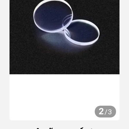
2
/
3