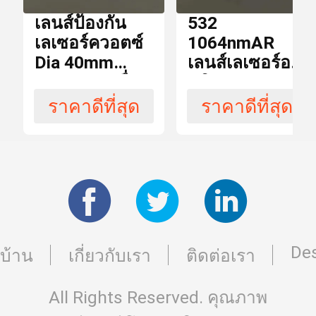
ลิ่มกระจก
Paypal
ชำระ
เลนส์ป้องกัน
532
เงิน
เลเซอร์ควอตซ์
1064nmAR
Dia 40mm
เลนส์เลเซอร์ออ
ความยาวคลื่น
ปติคอล Qaurtz
สามารถ
1,000 ชิ้นต่อ
ใน
1064nmAR
40 * 3 มม.
ราคาดีที่สุด
ราคาดีที่สุด
วัน
การ
สำหรับเครื่อง
สำหรับเครื่อง
ผลิต
ตัดเลเซอร์
เลเซอร์
นำเข้าควอตซ์
วัสดุ
1064nm
ความยาวคลื่น
Des
บ้าน
เกี่ยวกับเรา
ติดต่อเรา
การ
All Rights Reserved. คุณภาพ
AR
เคลือบ