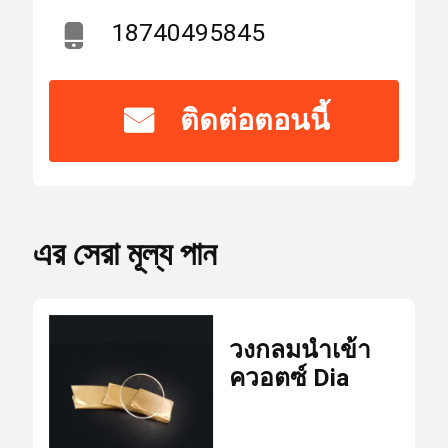
ชื่อ
WEIMENG
แบรนด์
18740495845
Laser Safety Goggles
ได้
ติดต่อตอนนี้
รับ
CE,ISO9000
เลนส์สะท้อนแสง 0 องศา
การ
รับรอง
เลนส์สะท้อนแสง 45 องศา
หมายเลข
এর সেরা মূল্য পান
WM-L-007
รุ่น
เลนส์เลเซอร์เอาท์พุต 0 องศา
จำนวน
วงกลมนำเข้า
สั่งซื้อ
สเปกโตรสโคป
50 ชิ้น
ควอตซ์ Dia
ขั้น
ต่ำ
KTP คริสตัล