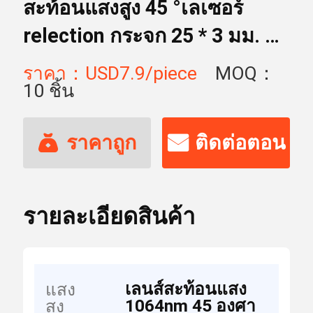
สะท้อนแสงสูง 45 °เลเซอร์
relection กระจก 25 * 3 มม. 25
* 4 มม. 1064nmHR เลเซอร์
ราคา：USD7.9/piece
MOQ：
แก้ว plano เลนส์สำหรับเครื่อง
10 ชิ้น
เลเซอร์
ราคาถูก
ติดต่อตอน
ที่สุด
นี้
รายละเอียดสินค้า
เลนส์สะท้อนแสง
แสง
1064nm 45 องศา
สูง