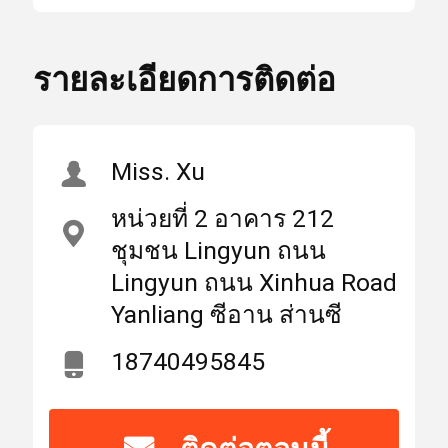
เลนส์สะท้อนแสง 1064nm
แสง
45 องศา
สูง
รายละเอียดการติดต่อ
,
บ้าน
ผลิตภัณฑ์
เกี่ยวกับเรา
เลนส์สะท้อนแสง 45 องศา
,
เลนส์สะท้อนแสง Plano
Miss. Xu
45 องศา
เลเซอร์เลนส์
หน่วยที่ 2 อาคาร 212
ชุมชน Lingyun ถนน
สถาน
มณฑลส่านซีประเทศ
เลนส์เลเซอร์โฟกัส
ที่
Lingyun ถนน Xinhua Road
จีน (แผ่นดินใหญ่)
กำเนิด
Yanliang ซีอาน ส่านซี
เลนส์เลเซอร์
18740495845
ชื่อ
WEIMENG
แบรนด์
ไฟเบอร์เลเซอร์ป้องกันเลนส์