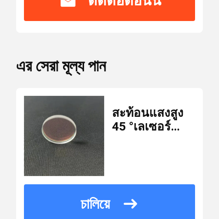
ติดต่อตอนนี้
ได้
รับ
Laser Safety Goggles
CE,ISO
การ
รับรอง
এর সেরা মূল্য পান
เลนส์สะท้อนแสง 0 องศา
หมายเลข
WM-L-007
รุ่น
เลนส์สะท้อนแสง 45 องศา
สะท้อนแสงสูง
45 °เลเซอร์
จำนวน
relection
เลนส์เลเซอร์เอาท์พุต 0 องศา
สั่งซื้อ
10 ชิ้น
กระจก 25 * 3
ขั้น
ต่ำ
มม. 25 * 4 มม.
สเปกโตรสโคป
1064nmHR
เลเซอร์แก้ว
USD7.9/piece
চালিয়ে
ราคา
plano เลนส์
KTP คริสตัล