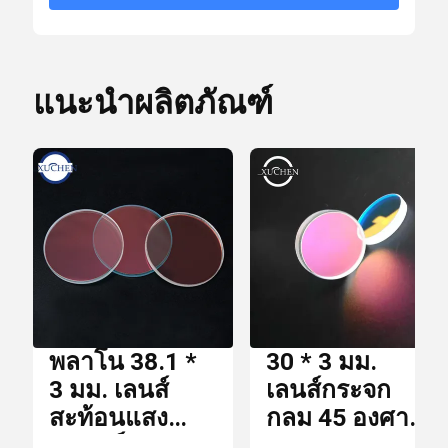
สำหรับเครื่อง
เลเซอร์
ราย
10 * 10 * 15 ซม.
ละเอียด
ตัวกรอง Dichroic
กล่องบรรจุ
การ
แนะนำผลิตภัณฑ์
บรรจุ
Optical Bandpass Filter
เวลา
การ
7 วัน
เลนส์ IR
ส่ง
มอบ
บีม Combiner
เงื่อนไข
T / T,
การ
พลาโน 38.1 *
30 * 3 มม.
Paypal
ชำระ
เลนส์ CCD
3 มม. เลนส์
เลนส์กระจก
เงิน
สะท้อนแสง
กลม 45 องศา
เลเซอร์ 45
650