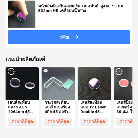
หน้าต่างป้องกันเลเซอร์ความแม่นยำสูง 40 * 3 มม.
532nm HR เคลือบหน้าต่าง
চালিয়ে
แนะนำผลิตภัณฑ์
เลนส์สะท้อน
กระจกสะท้อน
เลนส์สะท้อน
เลนส์ป้องกัน
แสง 99.8%
แสงไฟเบอร์ออ
แสง UV Laser
เลเซอร์ควอ
1064nm 45
ปติก 45 องศา
Double 45
30 มม. ใน
องศาในเครื่อง
โฟกัส 85%
องศาสะท้อน
เครื่องเลเซอ
มือวัดแสง
650nm
แสงสูง
มาร์คกิ้ง
ราคาดีที่สุด
ราคาดีที่สุด
ราคาดีที่สุด
ราคาดีที่ส