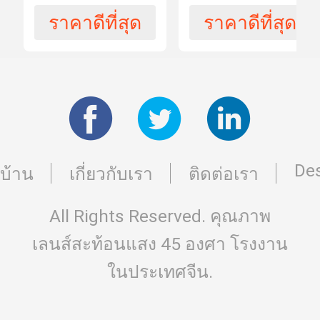
สามารถ
ลิ่มกระจก
1,000 ชิ้นต่อ
ใน
องศา 650
1064nmHR
ราคาดีที่สุด
ราคาดีที่สุด
วัน
การ
1064nmHR
สำหรับเครื่อง
ผลิต
ควอตซ์สำหรับ
เลเซอร์
เครื่องเลเซอร์
รูป
พลาโน
ร่าง
Des
± 0.1mm
Tolearance
บ้าน
เกี่ยวกับเรา
ติดต่อเรา
All Rights Reserved. คุณภาพ
คุณภาพ
40/20
ผิว
เลนส์สะท้อนแสง 45 องศา
โรงงาน
งาน
ในประเทศจีน.
532nm และ
ความยาวคลื่น