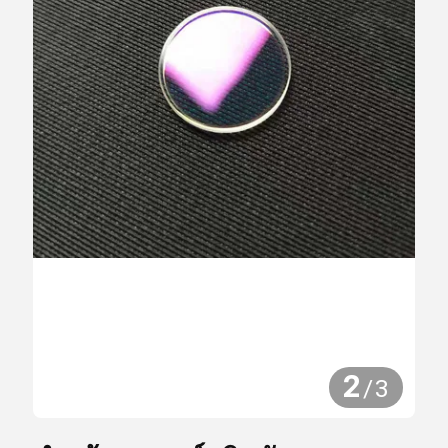
2
/
3