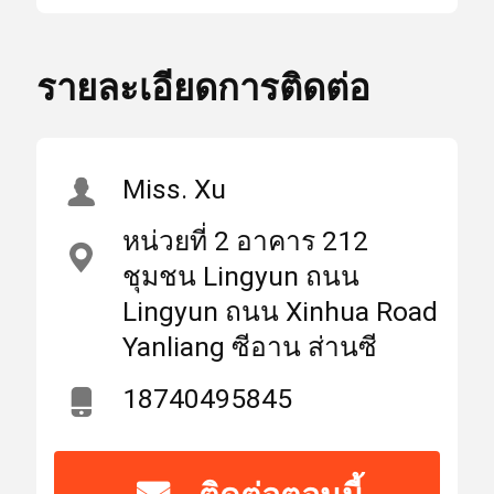
เลนส์ป้องกันเลเซอร์
แสง
40/20 นำเข้าเลนส์ป้องกัน
สูง
รายละเอียดการติดต่อ
เลเซอร์ควอทซ์
บ้าน
ผลิตภัณฑ์
เกี่ยวกับเรา
,
Imported Quartz Laser
Protective Lenses
Miss. Xu
เลเซอร์เลนส์
หน่วยที่ 2 อาคาร 212
สถาน
มณฑลส่านซีประเทศ
ชุมชน Lingyun ถนน
ที่
จีน (แผ่นดินใหญ่)
เลนส์เลเซอร์โฟกัส
กำเนิด
Lingyun ถนน Xinhua Road
Yanliang ซีอาน ส่านซี
เลนส์เลเซอร์
ชื่อ
18740495845
WEIMENG
แบรนด์
ไฟเบอร์เลเซอร์ป้องกันเลนส์