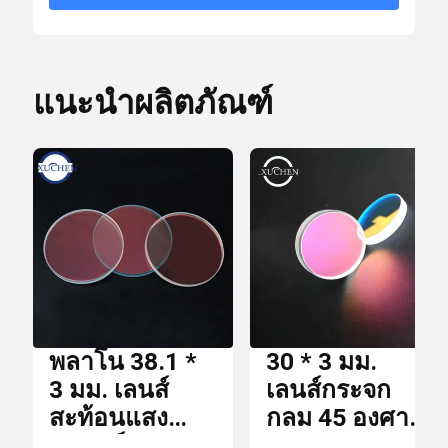
ราย
10 * 10 * 15 ซม.
ละเอียด
กล่องบรรจุ
การ
ตัวกรอง Dichroic
บรรจุ
แนะนำผลิตภัณฑ์
Optical Bandpass Filter
เวลา
การ
7 วัน
ส่ง
มอบ
เลนส์ IR
เงื่อนไข
บีม Combiner
T / T,
การ
Paypal
ชำระ
พลาโน 38.1 *
30 * 3 มม.
เงิน
เลนส์ CCD
3 มม. เลนส์
เลนส์กระจก
สะท้อนแสง
กลม 45 องศา
เลเซอร์ 45
650