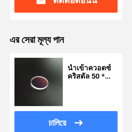
ติดต่อตอนนี้
ได้
รับ
CE,ISO
การ
Laser Safety Goggles
รับรอง
এর সেরা মূল্য পান
เลนส์สะท้อนแสง 0 องศา
หมายเลข
WM-L-050
รุ่น
เลนส์สะท้อนแสง 45 องศา
นำเข้าควอตซ์
จำนวน
คริสตัล 50 *
สั่งซื้อ
10 ชิ้น
10mm 40/20
เลนส์เลเซอร์เอาท์พุต 0 องศา
ขั้น
เลเซอร์เลนส์
ต่ำ
ป้องกัน
สเปกโตรสโคป
USD15.5/piece
ราคา
চালিয়ে
KTP คริสตัล