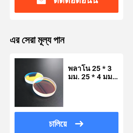
ติดต่อตอนนี้
ได้
Laser Safety Goggles
รับ
CE,ISO
การ
รับรอง
এর সেরা মূল্য পান
เลนส์สะท้อนแสง 0 องศา
หมายเลข
WM-L-061
เลนส์สะท้อนแสง 45 องศา
รุ่น
พลาโน 25 * 3
มม. 25 * 4 มม.
650nm
เลนส์เลเซอร์เอาท์พุต 0 องศา
จำนวน
1064nm HR
สั่งซื้อ
10 ชิ้น
ขั้น
เลเซอร์ป้องกัน
ต่ำ
สเปกโตรสโคป
เลนส์
চালিয়ে
USD15.8/piece
ราคา
KTP คริสตัล