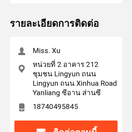
เลนส์ป้องกันเลเซอร์
แสง
1064nm
สูง
รายละเอียดการติดต่อ
,
บ้าน
ผลิตภัณฑ์
เกี่ยวกับเรา
เลนส์ป้องกันเลเซอร์ 25 *
3mm
,
Miss. Xu
เลนส์ป้องกันเลเซอร์ 25 *
เลเซอร์เลนส์
4 มม
หน่วยที่ 2 อาคาร 212
ชุมชน Lingyun ถนน
เลนส์เลเซอร์โฟกัส
สถาน
Lingyun ถนน Xinhua Road
มณฑลส่านซีประเทศ
ที่
Yanliang ซีอาน ส่านซี
จีน (แผ่นดินใหญ่)
กำเนิด
เลนส์เลเซอร์
18740495845
ชื่อ
WEIMENG
แบรนด์
ไฟเบอร์เลเซอร์ป้องกันเลนส์