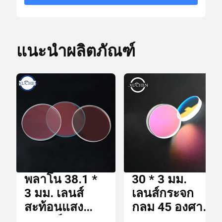
ราย
ตัวกรอง Dichroic
10 * 10 * 15 ซม.
ละเอียด
แนะนำผลิตภัณฑ์
กล่องบรรจุ
การ
บรรจุ
Optical Bandpass Filter
เวลา
การ
เลนส์ IR
7 วัน
ส่ง
มอบ
บีม Combiner
เงื่อนไข
พลาโน 38.1 *
30 * 3 มม.
T / T,
การ
เลนส์ CCD
3 มม. เลนส์
เลนส์กระจก
Paypal
ชำระ
สะท้อนแสง
กลม 45 องศา
เงิน
เลเซอร์ 45
650