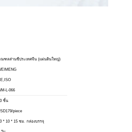
ณฑลส่านซีประเทศจีน (แผ่นดินใหญ่)
WEIMENG
E,ISO
M-L-066
0 ชิ้น
SD179/piece
0 * 10 * 15 ซม. กล่องบรรจุ
 วัน