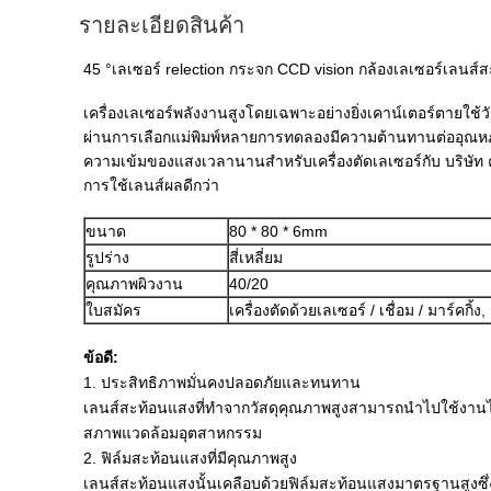
รายละเอียดสินค้า
45 °เลเซอร์ relection กระจก CCD vision กล้องเลเซอร์เลน
เครื่องเลเซอร์พลังงานสูงโดยเฉพาะอย่างยิ่งเคาน์เตอร์ตายใช้ว
ผ่านการเลือกแม่พิมพ์หลายการทดลองมีความต้านทานต่ออุณหภู
ความเข้มของแสงเวลานานสำหรับเครื่องตัดเลเซอร์กับ บริษัท ค
การใช้เลนส์ผลดีกว่า
ขนาด
80 * 80 * 6mm
รูปร่าง
สี่เหลี่ยม
คุณภาพผิวงาน
40/20
ใบสมัคร
เครื่องตัดด้วยเลเซอร์ / เชื่อม / มาร์คก
ข้อดี:
1. ประสิทธิภาพมั่นคงปลอดภัยและทนทาน
เลนส์สะท้อนแสงที่ทำจากวัสดุคุณภาพสูงสามารถนำไปใช้งานไ
สภาพแวดล้อมอุตสาหกรรม
2. ฟิล์มสะท้อนแสงที่มีคุณภาพสูง
เลนส์สะท้อนแสงนั้นเคลือบด้วยฟิล์มสะท้อนแสงมาตรฐานสูงซึ่