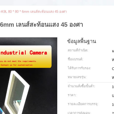
H-K9L 80 * 80 * 6mm เลนส์สะท้อนแสง 45 องศา
* 6mm เลนส์สะท้อนแสง 45 องศา
ข้อมูลพื้นฐาน
สถานที่กำเนิด:
ม
ชื่อแบรนด์:
ได้รับการรับรอง:
C
หมายเลขรุ่น:
W
จำนวนสั่งซื้อขั้นต่ำ:
1
ราคา:
U
รายละเอียดการบรรจุ:
1
เวลาการส่งมอบ:
7