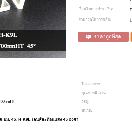
เงื่อนไขการชำระเงิน:
T
สามารถในการผลิต:
1
ราคาถูกที่สุด
Tolearance:
คุณภาพผิวงาน:
-700nmHT
วัสดุ:
ขนาด:
 6 มม. 45
H-K9L เลนส์สะท้อนแสง 45 องศา
,