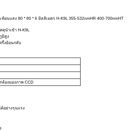
ส์สะท้อนแสง 80 * 80 * 6 มิลลิเมตร H-K9L 355-532nmHR 400-700nmHT
ัสดุนำเข้า H-K9L
มิสูง
รึ่งย้อนกลับ
ิ้ง, กล้องมองภาพ CCD
ด้อย่างรุนแรง
ง