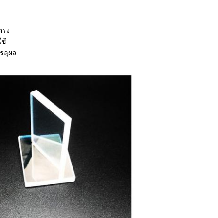
ตรง
ช้
รรลุผล
ฝากข้อความ
เราจะโทรกลับหาคุณเร็ว ๆ นี้!