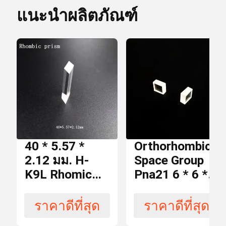
แนะนำผลิตภัณฑ์
เวลา
ตัวกรอง Dichroic
การ
7 วัน
ส่ง
มอบ
Optical Bandpass Filter
เงื่อนไข
เลนส์ IR
T / T,
การ
Paypal
ชำระ
เงิน
40 * 5.57 *
Orthorhombic
บีม Combiner
2.12 มม. H-
Space Group
K9L Rhomic
Pna21 6 * 6 * 5
สามารถ
Prism
มม. KTP
100 ชิ้นต่อ
ใน
เลนส์ CCD
Stereomicroscope
คริสตัล
วัน
การ
ราคาดีที่สุด
ราคาดีที่สุด
ผลิต
KTP Crystals