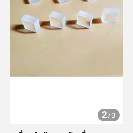
2
/
3