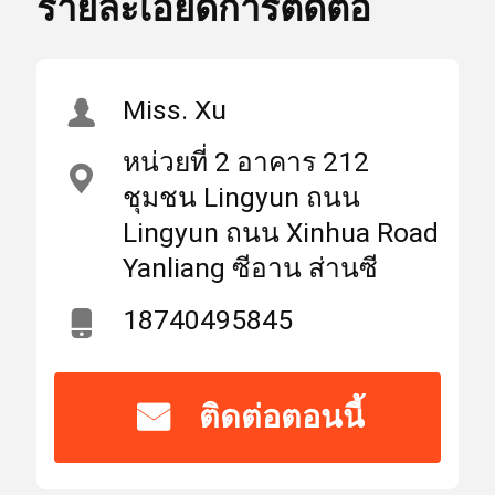
รายละเอียดการติดต่อ
,
แสง
แว่นสายตาคริสตัล KTP
สูง
คริสตัลสี่เหลี่ยม KTP
บ้าน
ผลิตภัณฑ์
เกี่ยวกับเรา
Miss. Xu
สถาน
หน่วยที่ 2 อาคาร 212
มณฑลส่านซีประเทศ
ที่
จีน (แผ่นดินใหญ่)
ชุมชน Lingyun ถนน
กำเนิด
เลเซอร์เลนส์
Lingyun ถนน Xinhua Road
Yanliang ซีอาน ส่านซี
ชื่อ
WEIMENG
เลนส์เลเซอร์โฟกัส
แบรนด์
18740495845
เลนส์เลเซอร์
ได้
ติดต่อตอนนี้
รับ
CE,ISO
การ
ไฟเบอร์เลเซอร์ป้องกันเลนส์
รับรอง