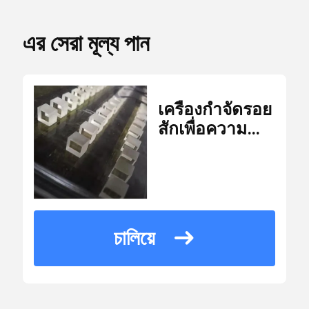
หมายเลข
Laser Safety Goggles
এর সেরা মূল্য পান
WM-G-003
รุ่น
เลนส์สะท้อนแสง 0 องศา
จำนวน
เครื่องกำจัดรอย
สั่งซื้อ
10 ชิ้น
สักเพื่อความ
ขั้น
เลนส์สะท้อนแสง 45 องศา
งามรุ่น Square
ต่ำ
8 * 8 * 4mm
KTP
เลนส์เลเซอร์เอาท์พุต 0 องศา
USD21.9/piece
ราคา
চালিয়ে
ราย
สเปกโตรสโคป
10 * 10 * 15 ซม.
ละเอียด
กล่องบรรจุ
การ
บรรจุ
KTP คริสตัล