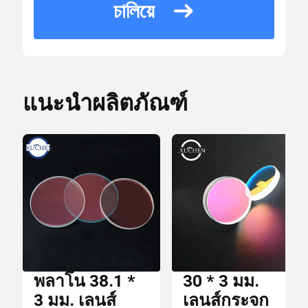
10 * 10 * 15 ซม.
ละเอียด
চালিয়ে
กล่องบรรจุ
การ
บรรจุ
ตัวกรอง Dichroic
เวลา
แนะนำผลิตภัณฑ์
Optical Bandpass Filter
การ
7 วัน
ส่ง
มอบ
เลนส์ IR
เงื่อนไข
T / T,
การ
บีม Combiner
Paypal
ชำระ
เงิน
เลนส์ CCD
พลาโน 38.1 *
30 * 3 มม.
สามารถ
3 มม. เลนส์
เลนส์กระจก
10000 ชิ้นต่อ
ใน