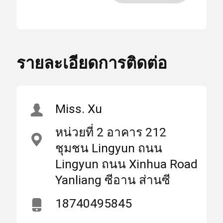
เลนส์สะท้อนแสงควอตซ์
แสง
45 องศา
สูง
,
บ้าน
ผลิตภัณฑ์
เกี่ยวกับเรา
เลนส์สะท้อนแสง 1064HR
รายละเอียดการติดต่อ
45 องศา
,
เลนส์สะท้อนแสง CCD 45
เลเซอร์เลนส์
องศา
Miss. Xu
หน่วยที่ 2 อาคาร 212
เลนส์เลเซอร์โฟกัส
สถาน
มณฑลส่านซีประเทศ
ชุมชน Lingyun ถนน
ที่
จีน (แผ่นดินใหญ่)
กำเนิด
Lingyun ถนน Xinhua Road
เลนส์เลเซอร์
Yanliang ซีอาน ส่านซี
ชื่อ
18740495845
WEIMENG
แบรนด์
ไฟเบอร์เลเซอร์ป้องกันเลนส์