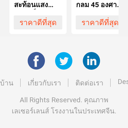
สะท้อนแสง
กลม 45 องศา
ลิ่มกระจก
วัน
การ
เลเซอร์ 45
650
ผลิต
องศา 650
1064nmHR
ราคาดีที่สุด
ราคาดีที่สุด
1064nmHR
สำหรับเครื่อง
รูป
ควอตซ์สำหรับ
เลเซอร์
สี่เหลี่ยม
ร่าง
เครื่องเลเซอร์
± 0.1mm
Tolearance
Des
0.2mm * 45 °
บ้าน
เกี่ยวกับเรา
ติดต่อเรา
เกลา
All Rights Reserved. คุณภาพ
คุณภาพ
40/20
ผิว
เลเซอร์เลนส์
โรงงานในประเทศจีน.
งาน