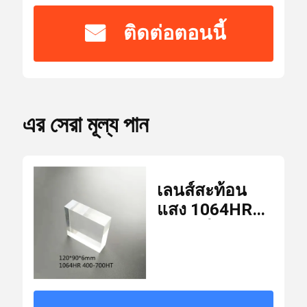
ติดต่อตอนนี้
ได้
Laser Safety Goggles
รับ
CE,ISO
การ
รับรอง
เลนส์สะท้อนแสง 0 องศา
এর সেরা মূল্য পান
หมายเลข
WM-L-076
เลนส์สะท้อนแสง 45 องศา
รุ่น
เลนส์สะท้อน
เลนส์เลเซอร์เอาท์พุต 0 องศา
จำนวน
แสง 1064HR
สั่งซื้อ
10 ชิ้น
ควอตซ์ 45
ขั้น
องศา 700HT
ต่ำ
สเปกโตรสโคป
CCD Visual
Marking
ราย
KTP คริสตัล