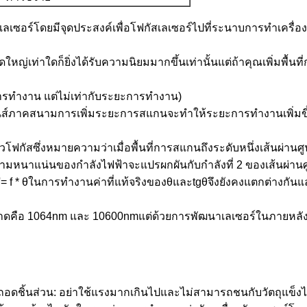
งเลเซอร์โดยมีจุดประสงค์เพื่อโฟกัสเลเซอร์ไปที่ระนาบการทำเครื่อ
ใหญ่เท่าใดก็ยิ่งได้รับความนิยมมากขึ้นเท่านั้นแต่ถ้าคุณเพิ่มพื้
ารทำงาน แต่ไม่เท่ากับระยะการทำงาน)
ส์ภาคสนามการเพิ่มระยะการสแกนจะทำให้ระยะการทำงานเพิ่มขึ้นอ
วโฟกัสซึ่งหมายความว่าเมื่อพื้นที่การสแกนถึงระดับหนึ่งเส้นผ่า
มหนาแน่นของกำลังไฟฟ้าจะแปรผกผันกับกำลังที่ 2 ของเส้นผ่านศ
 '= f * θในการทำงานค่าที่แท้จริงของθและtgθจึงยังคงแตกต่างกันแล
นตลาดคือ 1064nm และ 10600nmแต่ด้วยการพัฒนาเลเซอร์ในภายหลั
อถอดชิ้นส่วน: อย่าใช้แรงมากเกินไปและไม่สามารถชนกับวัตถุแข็ง