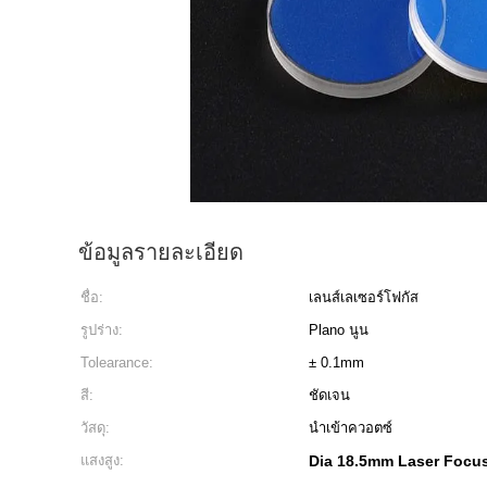
ข้อมูลรายละเอียด
ชื่อ:
เลนส์เลเซอร์โฟกัส
รูปร่าง:
Plano นูน
Tolearance:
± 0.1mm
สี:
ชัดเจน
วัสดุ:
นำเข้าควอตซ์
แสงสูง:
Dia 18.5mm Laser Focu