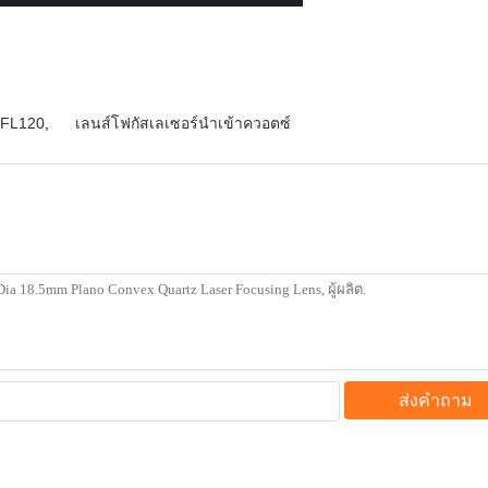
 FL120
,
เลนส์โฟกัสเลเซอร์นำเข้าควอตซ์
ส่งคำถาม