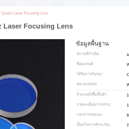
 Quartz Laser Focusing Lens
z Laser Focusing Lens
ข้อมูลพื้นฐาน
สถานที่กำเนิด:
ม
ชื่อแบรนด์:
ได้รับการรับรอง:
C
หมายเลขรุ่น:
W
จำนวนสั่งซื้อขั้นต่ำ:
1
รายละเอียดการบรรจุ:
1
เวลาการส่งมอบ:
8
เงื่อนไขการชำระเงิน:
T