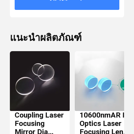
ราย
กล่อง
ละเอียด
ตัวกรอง Dichroic
บรรจุ
การ
บรรจุ
แนะนำผลิตภัณฑ์
Optical Bandpass Filter
เวลา
การ
7 วัน
ส่ง
เลนส์ IR
มอบ
บีม Combiner
เงื่อนไข
T / T,
การ
Paypal
ชำระ
Coupling Laser
10600nmAR IR
เลนส์ CCD
เงิน
Focusing
Optics Laser
Mirror Dia
Focusing Lens