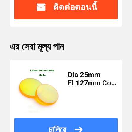
ติดต่อตอนนี้
ได้
Laser Safety Goggles
รับ
ISO,CE
การ
รับรอง
เลนส์สะท้อนแสง 0 องศา
এর সেরা মূল্য পান
หมายเลข
WM-L-070
เลนส์สะท้อนแสง 45 องศา
รุ่น
Dia 25mm
FL127mm Co2
เลนส์เลเซอร์เอาท์พุต 0 องศา
จำนวน
เลเซอร์โฟกัส
5 ชิ้น
สั่งซื้อ
เลนส์
ขั้นต่ำ
10600nmAR IR
สเปกโตรสโคป
Optics เลนส์
USD79/pcs-USD95/pcs
ราคา
โฟกัส Znse
চালিয়ে
KTP คริสตัล