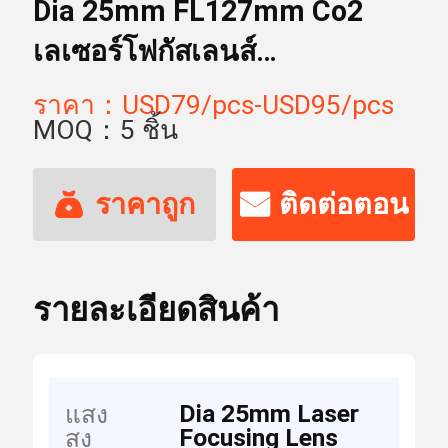
Dia 25mm FL127mm Co2
เลเซอร์โฟกัสเลนส์
10600nmAR IR Optics เลนส์
ราคา：USD79/pcs-USD95/pcs
โฟกัส Znse
MOQ：5 ชิ้น
ราคาถูก
ติดต่อตอน
ที่สุด
นี้
รายละเอียดสินค้า
Dia 25mm Laser
แสง
Focusing Lens
สูง