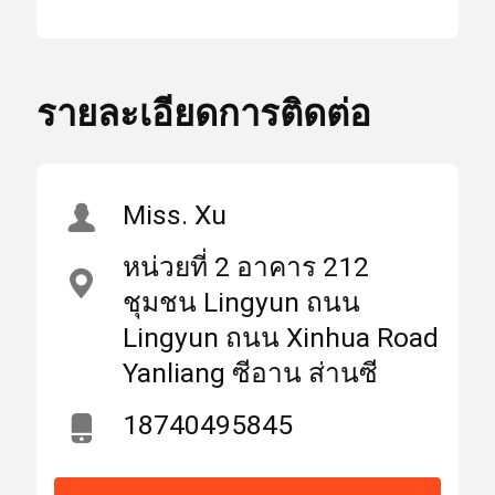
Dia 25mm Laser
แสง
Focusing Lens
สูง
,
บ้าน
ผลิตภัณฑ์
เกี่ยวกับเรา
รายละเอียดการติดต่อ
FL127mm Laser
Focusing Lens
,
10600nmAR Znse Focus
เลเซอร์เลนส์
Miss. Xu
Lens
หน่วยที่ 2 อาคาร 212
เลนส์เลเซอร์โฟกัส
ชุมชน Lingyun ถนน
สถาน
มณฑลส่านซี
ที่
Lingyun ถนน Xinhua Road
ประเทศจีน
กำเนิด
Yanliang ซีอาน ส่านซี
เลนส์เลเซอร์
18740495845
ชื่อ
WEIMENG
แบรนด์
ไฟเบอร์เลเซอร์ป้องกันเลนส์