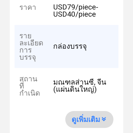
USD79/piece-
ราคา
USD40/piece
ราย
ละเอียด
กล่องบรรจุ
การ
บรรจุ
สถาน
มณฑลส่านซี, จีน
ที่
(แผ่นดินใหญ่)
กำเนิด
ดูเพิ่มเติม