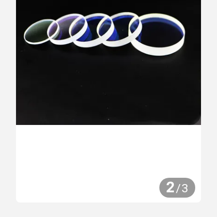
2
/
3