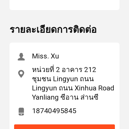
เลนส์เครื่องเลเซอร์ 133.5
แสง
* 4 มม.
สูง
,
บ้าน
ผลิตภัณฑ์
เกี่ยวกับเรา
รายละเอียดการติดต่อ
เลนส์เครื่องเลเซอร์ควอตซ์
,
เลนส์เลเซอร์ 1064nmAR
เลเซอร์เลนส์
Miss. Xu
สถาน
มณฑลส่านซี, จีน
ที่
หน่วยที่ 2 อาคาร 212
(แผ่นดินใหญ่)
กำเนิด
เลนส์เลเซอร์โฟกัส
ชุมชน Lingyun ถนน
Lingyun ถนน Xinhua Road
ชื่อ
Yanliang ซีอาน ส่านซี
WEIMENG
เลนส์เลเซอร์
แบรนด์
18740495845
ไฟเบอร์เลเซอร์ป้องกันเลนส์
ได้