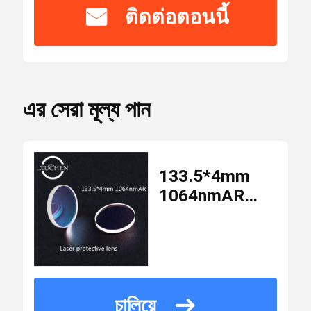
รับ
ISO.CE
ติดต่อตอนนี้
การ
รับรอง
Laser Safety Goggles
หมายเลข
เลนส์สะท้อนแสง 0 องศา
WM-L-049
รุ่น
এর সেরা মূল্য পান
เลนส์สะท้อนแสง 45 องศา
จำนวน
สั่งซื้อ
133.5*4mm
10 ชิ้น
ขั้น
1064nmAR
เลนส์เลเซอร์เอาท์พุต 0 องศา
ต่ำ
Optical Glass
Laser Machine
เลนส์ Quartz
USD79/piece-
ราคา
สเปกโตรสโคป
USD40/piece
চালিয়ে
KTP คริสตัล