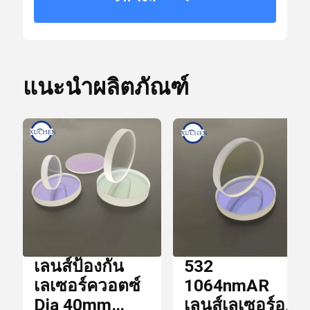
ราย
กล่อง
ละเอียด
บรรจุ
การ
ตัวกรอง Dichroic
บรรจุ
แนะนำผลิตภัณฑ์
Optical Bandpass Filter
เวลา
การ
ภายใน 5 วัน
ส่ง
เลนส์ IR
มอบ
เงื่อนไข
บีม Combiner
T / T,
การ
Paypal
ชำระ
เงิน
เลนส์ป้องกัน
532
เลนส์ CCD
เลเซอร์ควอตซ์
1064nmAR
Dia 40mm
เลนส์เลเซอร์ออ