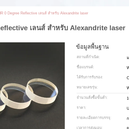
0 Degree Reflective เลนส์ สำหรับ Alexandrite laser
lective เลนส์ สำหรับ Alexandrite laser
ข้อมูลพื้นฐาน
สถานที่กำเนิด:
ม
ชื่อแบรนด์:
ได้รับการรับรอง:
C
หมายเลขรุ่น:
W
จำนวนสั่งซื้อขั้นต่ำ:
1
ราคา:
U
รายละเอียดการบรรจุ:
ก
เวลาการส่งมอบ:
8