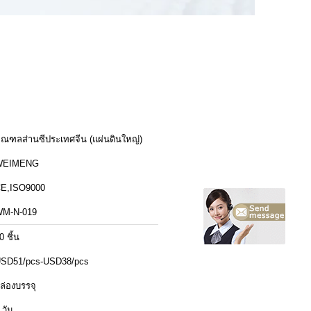
ณฑลส่านซีประเทศจีน (แผ่นดินใหญ่)
WEIMENG
E,ISO9000
M-N-019
0 ชิ้น
SD51/pcs-USD38/pcs
ล่องบรรจุ
 วัน