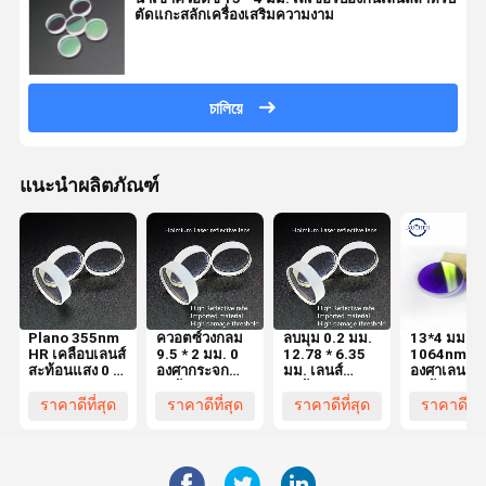
ตัดแกะสลักเครื่องเสริมความงาม
চালিয়ে
แนะนำผลิตภัณฑ์
Plano 355nm
ควอตซ์วงกลม
ลบมุม 0.2 มม.
13*4 มม.
HR เคลือบเลนส์
9.5 * 2 มม. 0
12.78 * 6.35
1064nmHR
สะท้อนแสง 0 *
องศากระจก
มม. เลนส์
องศาเลนส์
0 องศา 0 องศา
สะท้อนแสง
สะท้อนแสง 0
สะท้อนแสง 
เลเซอร์สำหรับ
องศา H-K9L
K9L สำหรับ
ราคาดีที่สุด
ราคาดีที่สุด
ราคาดีที่สุด
ราคาดีที่ส
เครื่องเลเซอร์
สำหรับเครื่อง
เครื่องเลเซอ
Holmium
เลเซอร์
ความงาม
Holmium