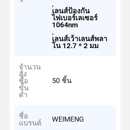
,
เลนส์ป้องกัน
ไฟเบอร์เลเซอร์
1064nm
,
เลนส์เว้าเลนส์พลา
โน 12.7 * 2 มม
จำนวน
สั่ง
50 ชิ้น
ซื้อ
ขั้น
ต่ำ
ชื่อ
WEIMENG
แบรนด์