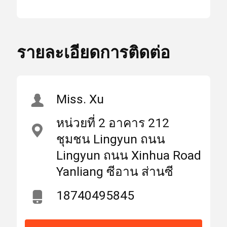
,
แสง
เลนส์ H-K9L พลาโนเว้า
สูง
เลนส์ป้องกันไฟเบอร์
เลเซอร์ 1064nm
บ้าน
ผลิตภัณฑ์
เกี่ยวกับเรา
รายละเอียดการติดต่อ
,
เลนส์เว้าเลนส์พลาโน
12.7 * 2 มม
เลเซอร์เลนส์
Miss. Xu
สถาน
หน่วยที่ 2 อาคาร 212
มณฑลส่านซี, จีน
ที่
(แผ่นดินใหญ่)
เลนส์เลเซอร์โฟกัส
ชุมชน Lingyun ถนน
กำเนิด
Lingyun ถนน Xinhua Road
Yanliang ซีอาน ส่านซี
เลนส์เลเซอร์
ชื่อ
WEIMENG
แบรนด์
18740495845
ไฟเบอร์เลเซอร์ป้องกันเลนส์