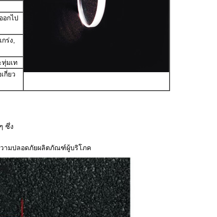
่งออกไป
แกร่ง,
ทุ่มเท
กี่ยว
 ซึ่ง
ามปลอดภัยผลิตภัณฑ์ผู้บริโภค