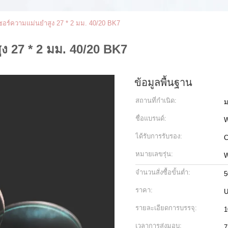
เซอร์ความแม่นยำสูง 27 * 2 มม. 40/20 BK7
ูง 27 * 2 มม. 40/20 BK7
ข้อมูลพื้นฐาน
สถานที่กำเนิด:
ม
ชื่อแบรนด์:
ได้รับการรับรอง:
C
หมายเลขรุ่น:
W
จำนวนสั่งซื้อขั้นต่ำ:
5
ราคา:
U
รายละเอียดการบรรจุ:
1
เวลาการส่งมอบ:
7