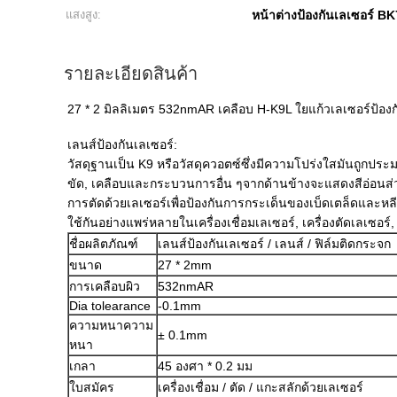
แสงสูง:
หน้าต่างป้องกันเลเซอร์ BK
รายละเอียดสินค้า
27 * 2 มิลลิเมตร 532nmAR เคลือบ H-K9L ใยแก้วเลเซอร์ป้องก
เลนส์ป้องกันเลเซอร์:
วัสดุฐานเป็น K9 หรือวัสดุควอตซ์ซึ่งมีความโปร่งใสมันถูก
ขัด, เคลือบและกระบวนการอื่น ๆจากด้านข้างจะแสดงสีอ่อนส
การตัดด้วยเลเซอร์เพื่อป้องกันการกระเด็นของเบ็ดเตล็ดและหลีก
ใช้กันอย่างแพร่หลายในเครื่องเชื่อมเลเซอร์, เครื่องตัดเลเซอร์
ชื่อผลิตภัณฑ์
เลนส์ป้องกันเลเซอร์ / เลนส์ / ฟิล์มติดกระจก
ขนาด
27 * 2mm
การเคลือบผิว
532nmAR
Dia tolearance
-0.1mm
ความหนาความ
± 0.1mm
หนา
เกลา
45 องศา * 0.2 มม
ใบสมัคร
เครื่องเชื่อม / ตัด / แกะสลักด้วยเลเซอร์