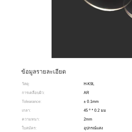
ข้อมูลรายละเอียด
วัสดุ:
H-K9L
การเคลือบผิว:
AR
Tolearance:
± 0.1mm
เกลา:
45 º * 0.2 มม
ความหนา:
2mm
ใบสมัคร:
อุปกรณ์แสง