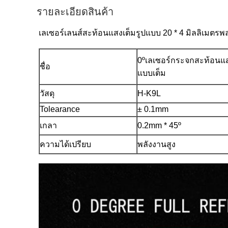
รายละเอียดสินค้า
เลเซอร์เลนส์สะท้อนแสงเต็มรูปแบบ 20 * 4 มิลลิเมต
0ºเลเซอร์กระจกสะท้อนแ
ชื่อ
แบบเต็ม
วัสดุ
H-K9L
Tolearance
± 0.1mm
เกลา
0.2mm * 45º
ความได้เปรียบ
พลังงานสูง