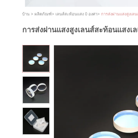
บ้าน
>
ผลิตภัณฑ์
>
เลนส์สะท้อนแสง 0 องศา
>
การส่งผ่านแสงสูงเลน
การส่งผ่านแสงสูงเลนส์สะท้อนแสงเล