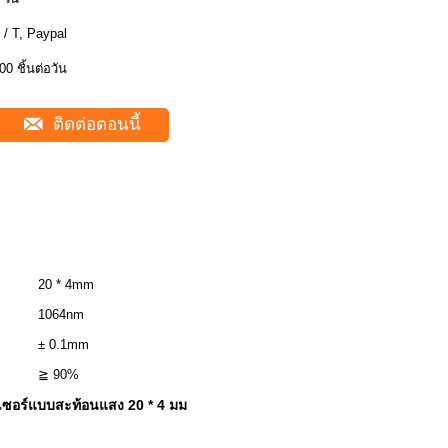
 / T, Paypal
00 ชิ้นต่อวัน
ติดต่อตอนนี้
20 * 4mm
1064nm
± 0.1mm
≧ 90%
เซอร์แบบสะท้อนแสง 20 * 4 มม