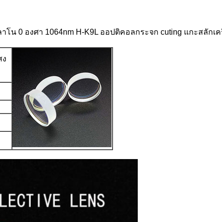
รพลาโน 0 องศา 1064nm H-K9L ออปติคอลกระจก cuting แกะสลักเค
สง