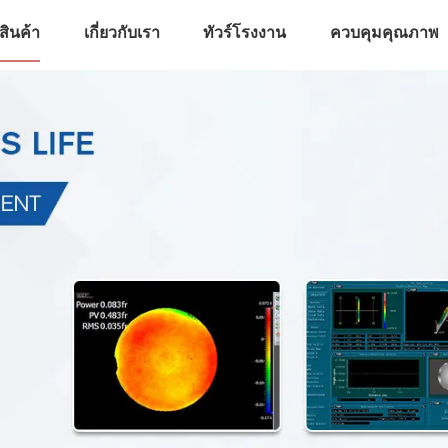
สินค้า
เกี่ยวกับเรา
ทัวร์โรงงาน
ควบคุมคุณภาพ