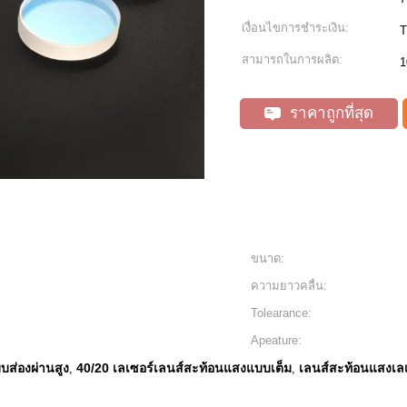
เงื่อนไขการชำระเงิน:
T
สามารถในการผลิต:
1
ราคาถูกที่สุด
ขนาด:
ความยาวคลื่น:
Tolearance:
Apeature:
บส่องผ่านสูง
40/20 เลเซอร์เลนส์สะท้อนแสงแบบเต็ม
เลนส์สะท้อนแสงเล
,
,