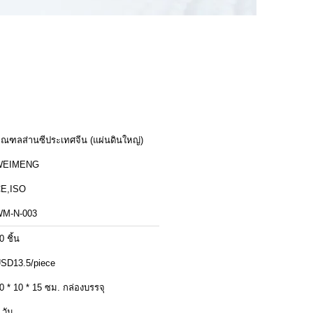
ณฑลส่านซีประเทศจีน (แผ่นดินใหญ่)
WEIMENG
E,ISO
M-N-003
0 ชิ้น
SD13.5/piece
0 * 10 * 15 ซม. กล่องบรรจุ
 วัน