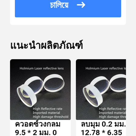
চালিয়ে
ราย
10 * 10 * 15 ซม.
ละเอียด
ตัวกรอง Dichroic
กล่องบรรจุ
การ
บรรจุ
แนะนำผลิตภัณฑ์
Optical Bandpass Filter
เวลา
การ
7 วัน
ส่ง
เลนส์ IR
มอบ
บีม Combiner
เงื่อนไข
T / T,
การ
Paypal
ชำระ
เลนส์ CCD
เงิน
ควอตซ์วงกลม
ลบมุม 0.2 มม.
9.5 * 2 มม. 0
12.78 * 6.35