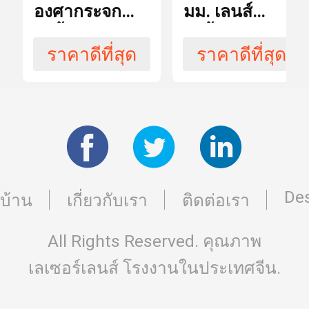
องศากระจก
มม. เลนส์
ลิ่มกระจก
สามารถ
สะท้อนแสง
สะท้อนแสง 0
100 ชิ้นต่อ
ใน
เลเซอร์สำหรับ
องศา H-K9L
วัน
การ
ราคาดีที่สุด
ราคาดีที่สุด
ผลิต
เครื่องเลเซอร์
สำหรับเครื่อง
Holmium
เลเซอร์
Holmium
เลนส์สะท้อนแสง 0 องศา
ชื่อ
20 * 3mm
ขนาด
Des
บ้าน
เกี่ยวกับเรา
ติดต่อเรา
การ
กลม
ปรากฏ
All Rights Reserved. คุณภาพ
เลเซอร์เลนส์
โรงงานในประเทศจีน.
การ
2940nmHR
เคลือบ