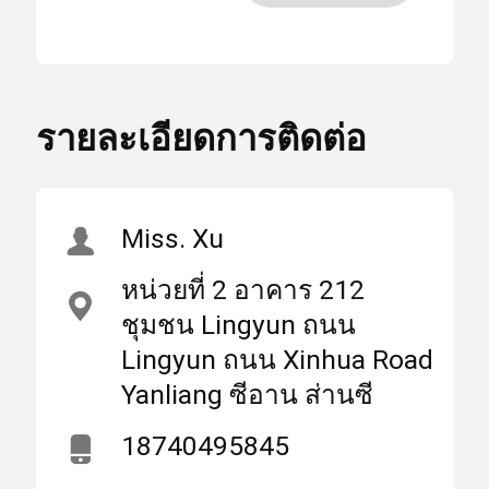
เลนส์สะท้อนแสง
แสง
2940nmHR 0 องศา
สูง
,
บ้าน
ผลิตภัณฑ์
เกี่ยวกับเรา
เลนส์สะท้อนแสง 20 * 3
รายละเอียดการติดต่อ
มม. 0 องศา
,
เลนส์เลเซอร์ 2940nmHR
เลเซอร์เลนส์
Miss. Xu
สถาน
มณฑลส่านซีประเทศ
ที่
หน่วยที่ 2 อาคาร 212
จีน (แผ่นดินใหญ่)
เลนส์เลเซอร์โฟกัส
กำเนิด
ชุมชน Lingyun ถนน
Lingyun ถนน Xinhua Road
เลนส์เลเซอร์
ชื่อ
Yanliang ซีอาน ส่านซี
WEIMENG
แบรนด์
18740495845
ไฟเบอร์เลเซอร์ป้องกันเลนส์