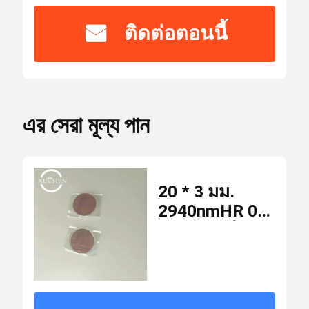
ได้
รับ
CE,ISO
ติดต่อตอนนี้
การ
Laser Safety Goggles
รับรอง
เลนส์สะท้อนแสง 0 องศา
หมายเลข
WM-N-018
รุ่น
এর সেরা মূল্য পান
เลนส์สะท้อนแสง 45 องศา
จำนวน
สั่งซื้อ
20 * 3 มม.
10 ชิ้น
เลนส์เลเซอร์เอาท์พุต 0 องศา
ขั้น
2940nmHR 0
ต่ำ
องศาเลนส์
สะท้อนแสงแบบ
สเปกโตรสโคป
วงกลมสำหรับ
USD46/piece-
ราคา
USD24/piece
เครื่องเสริม
ความงาม
KTP คริสตัล