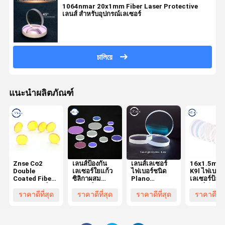
1064nmar 20x1mm Fiber Laser Protective
เลนส์ สำหรับอุปกรณ์เลเซอร์
চালিয়ে
แนะนำผลิตภัณฑ์
Znse Co2
เลนส์ป้องกัน
เลนส์เลเซอร์
16x1.5mm 
Double
เลเซอร์ใยแก้ว
ไฟเบอร์ชนิด
K9l ไฟเบอร์
Coated Fiber
ซิลิกาผสม
Plano
เลเซอร์ป้องก
Laser เลนส์
ควอตซ์
128x2mm ทรง
เลนส์ สำหรั
12.7x2.5mm
1064nm
กลม
1550nm
ราคาดีที่สุด
ราคาดีที่สุด
ราคาดีที่สุด
ราคาดีที่ส
วงกลม
Laser
Window
Machine